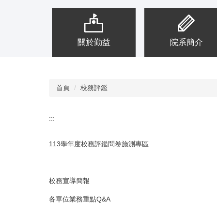
友服務
關於勤益
院系簡介
首頁
校務評鑑
:::
113學年度校務評鑑問卷施測專區
校務宣導簡報
各單位業務重點Q&A