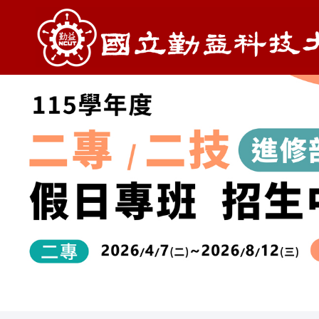
跳
到
主
要
內
容
區