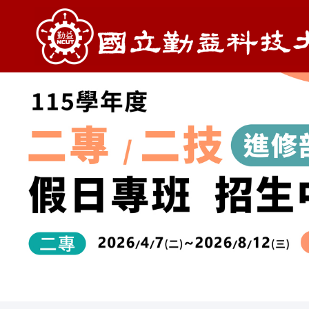
跳
到
主
要
內
容
區