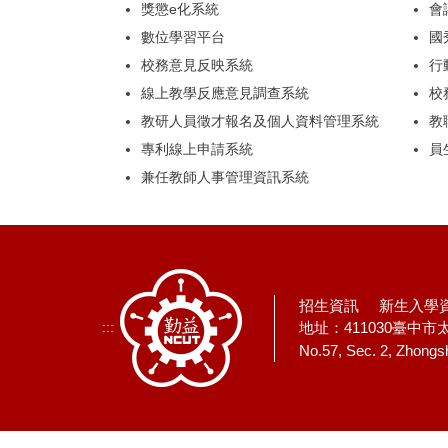
獎懲e化系統
會
數位學習平台
國
校務意見反映系統
行
線上教學反應意見調查系統
校
教研人員徵才報名及個人資料管理系統
教
專利線上申請系統
員
兼任教師人事管理資訊系統
招生資訊
新生入學資
:::
地址：411030臺中
No.57, Sec. 2, Zhongsh