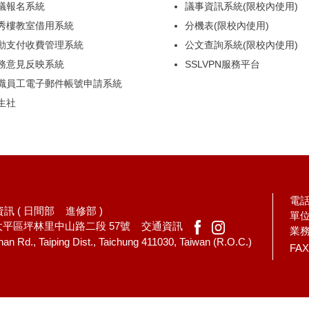
議報名系統
議事資訊系統(限校內使用)
秀樓教室借用系統
分機表(限校內使用)
動支付收費管理系統
公文查詢系統(限校內使用)
務意見反映系統
SSLVPN服務平台
職員工電子郵件帳號申請系統
生社
電話:
訊 (
日間部
進修部
)
單
市太平區坪林里中山路二段 57號
交通資訊
業
an Rd., Taiping Dist., Taichung 411030, Taiwan (R.O.C.)
FAX