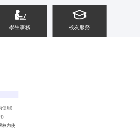
學生事務
校友服務
關於
內使用)
)
限校內使