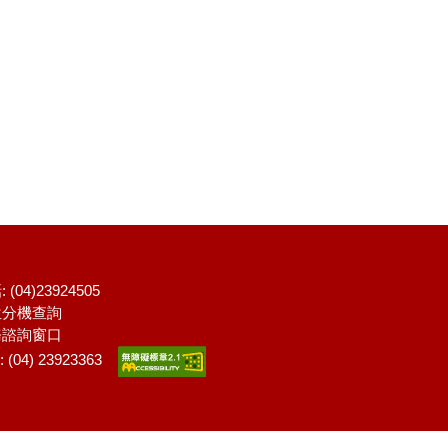
 (04)23924505
位分機查詢
務諮詢窗口
: (04) 23923363